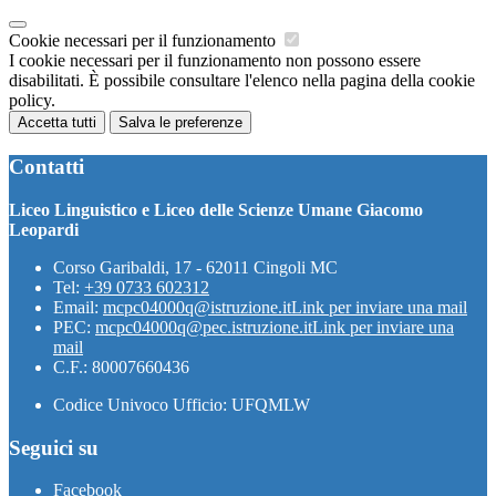
Cookie necessari per il funzionamento
I cookie necessari per il funzionamento non possono essere
disabilitati. È possibile consultare l'elenco nella pagina della cookie
policy.
Accetta tutti
Salva le preferenze
Contatti
Liceo Linguistico e Liceo delle Scienze Umane Giacomo
Leopardi
Corso Garibaldi, 17 - 62011 Cingoli MC
Tel:
+39 0733 602312
Email:
mcpc04000q@istruzione.it
Link per inviare una mail
PEC:
mcpc04000q@pec.istruzione.it
Link per inviare una
mail
C.F.: 80007660436
Codice Univoco Ufficio: UFQMLW
Seguici su
Facebook