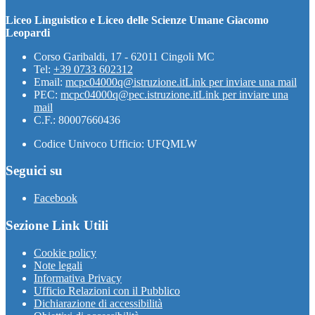
Liceo Linguistico e Liceo delle Scienze Umane Giacomo
Leopardi
Corso Garibaldi, 17 - 62011 Cingoli MC
Tel:
+39 0733 602312
Email:
mcpc04000q@istruzione.it
Link per inviare una mail
PEC:
mcpc04000q@pec.istruzione.it
Link per inviare una
mail
C.F.: 80007660436
Codice Univoco Ufficio: UFQMLW
Seguici su
Facebook
Sezione Link Utili
Cookie policy
Note legali
Informativa Privacy
Ufficio Relazioni con il Pubblico
Dichiarazione di accessibilità