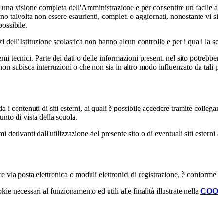
enti una visione completa dell'Amministrazione e per consentire un facile ac
ono talvolta non essere esaurienti, completi o aggiornati, nonostante vi
possibile.
izi dell’Istituzione scolastica non hanno alcun controllo e per i quali la
 tecnici. Parte dei dati o delle informazioni presenti nel sito potrebbero 
 non subisca interruzioni o che non sia in altro modo influenzato da tali 
 i contenuti di siti esterni, ai quali è possibile accedere tramite collegam
nto di vista della scuola.
derivanti dall'utilizzazione del presente sito o di eventuali siti esterni 
e via posta elettronica o moduli elettronici di registrazione, è conforme
kie necessari al funzionamento ed utili alle finalità illustrate nella
COO