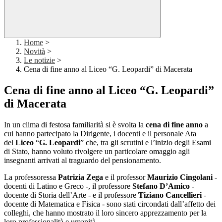
Home
>
Novità
>
Le notizie
>
Cena di fine anno al Liceo “G. Leopardi” di Macerata
Cena di fine anno al Liceo “G. Leopardi”
di Macerata
In un clima di festosa familiarità si è svolta la
cena di fine anno
a
cui hanno partecipato la Dirigente, i docenti e il personale Ata
del
Liceo
“
G. Leopardi
” che, tra gli scrutini e l’inizio degli Esami
di Stato, hanno voluto rivolgere un particolare omaggio agli
insegnanti arrivati al traguardo del pensionamento.
La professoressa
Patrizia
Zega
e il professor
Maurizio
Cingolani
-
docenti di Latino e Greco -, il professore
Stefano D’Amico
-
docente di Storia dell’Arte - e il professore
Tiziano Cancellieri
-
docente di Matematica e Fisica - sono stati circondati dall’affetto dei
colleghi, che hanno mostrato il loro sincero apprezzamento per la
loro professionalità e umanità.