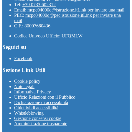
Tel:
+39 0733 602312
Email:
mcpc04000q@istruzione.it
Link per inviare una mail
PEC:
mcpc04000q@pec.istruzione.it
Link per inviare una
mail
C.F.: 80007660436
Codice Univoco Ufficio: UFQMLW
Seguici su
Facebook
Sezione Link Utili
Cookie policy
Note legali
Informativa Privacy
Ufficio Relazioni con il Pubblico
Dichiarazione di accessibilità
Obiettivi di accessibilità
Whistleblowing
Gestione consensi cookie
Amministrazione trasparente