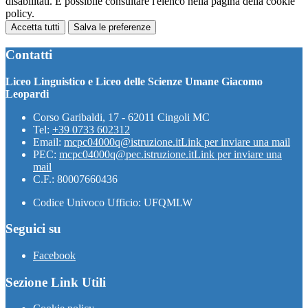
disabilitati. È possibile consultare l'elenco nella pagina della cookie
policy.
Accetta tutti
Salva le preferenze
Contatti
Liceo Linguistico e Liceo delle Scienze Umane Giacomo
Leopardi
Corso Garibaldi, 17 - 62011 Cingoli MC
Tel:
+39 0733 602312
Email:
mcpc04000q@istruzione.it
Link per inviare una mail
PEC:
mcpc04000q@pec.istruzione.it
Link per inviare una
mail
C.F.: 80007660436
Codice Univoco Ufficio: UFQMLW
Seguici su
Facebook
Sezione Link Utili