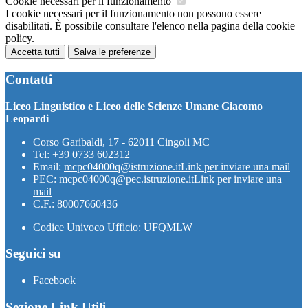
Cookie necessari per il funzionamento
I cookie necessari per il funzionamento non possono essere
disabilitati. È possibile consultare l'elenco nella pagina della cookie
policy.
Accetta tutti
Salva le preferenze
Contatti
Liceo Linguistico e Liceo delle Scienze Umane Giacomo
Leopardi
Corso Garibaldi, 17 - 62011 Cingoli MC
Tel:
+39 0733 602312
Email:
mcpc04000q@istruzione.it
Link per inviare una mail
PEC:
mcpc04000q@pec.istruzione.it
Link per inviare una
mail
C.F.: 80007660436
Codice Univoco Ufficio: UFQMLW
Seguici su
Facebook
Sezione Link Utili