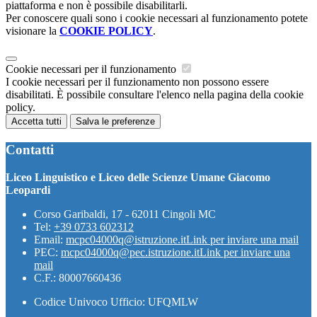
piattaforma e non è possibile disabilitarli.
Per conoscere quali sono i cookie necessari al funzionamento potete
visionare la
COOKIE POLICY
.
Cookie necessari per il funzionamento
I cookie necessari per il funzionamento non possono essere
disabilitati. È possibile consultare l'elenco nella pagina della cookie
policy.
Accetta tutti
Salva le preferenze
Contatti
Liceo Linguistico e Liceo delle Scienze Umane Giacomo
Leopardi
Corso Garibaldi, 17 - 62011 Cingoli MC
Tel:
+39 0733 602312
Email:
mcpc04000q@istruzione.it
Link per inviare una mail
PEC:
mcpc04000q@pec.istruzione.it
Link per inviare una
mail
C.F.: 80007660436
Codice Univoco Ufficio: UFQMLW