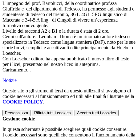
L'impegno del prof. Bartolucci, della coordinatrice prof.ssa
Giuffrida e del dipartimento di Tedesco, ha permesso agli studenti e
studentesse di tedesco del triennio, 3GL-4GL-5EG linguistico di
Macerata e 3-4-5 A ling. di Cingoli di vivere un’esperienza
formativa coinvolgente.
Livello dei racconti A2 e B1 e la durata è stata di 2 ore.
Cenni sull'autore: Leonhard Thoma è un rinomato autore tedesco
specializzato in Tedesco come lingua straniera (DaF), noto per le sue
storie brevi, semplici e accattivanti edite principalmente da Hueber e
Loescher.
Con Loescher editore ha appena pubblicato il nuovo libro di testo
per i licei, presentato nel nostro liceo in anteprima.
Caricamento...
Notizie
Questo sito o gli strumenti terzi da questo utilizzati si avvalgono di
cookie necessari al funzionamento ed utili alle finalità illustrate nella
COOKIE POLICY
.
Personalizza
Rifiuta tutti
i cookies
Accetta tutti
i cookies
Gestione cookie
In questa schermata è possibile scegliere quali cookie consentire.
I cookie necessari sono quelli che consentono il funzionamento della