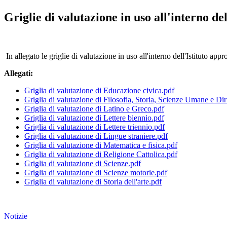
Griglie di valutazione in uso all'interno del
In allegato le griglie di valutazione in uso all'interno dell'Istituto appr
Allegati:
Griglia di valutazione di Educazione civica.pdf
Griglia di valutazione di Filosofia, Storia, Scienze Umane e Dir
Griglia di valutazione di Latino e Greco.pdf
Griglia di valutazione di Lettere biennio.pdf
Griglia di valutazione di Lettere triennio.pdf
Griglia di valutazione di Lingue straniere.pdf
Griglia di valutazione di Matematica e fisica.pdf
Griglia di valutazione di Religione Cattolica.pdf
Griglia di valutazione di Scienze.pdf
Griglia di valutazione di Scienze motorie.pdf
Griglia di valutazione di Storia dell'arte.pdf
Notizie