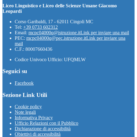
Liceo Linguistico e Liceo delle Scienze Umane Giacomo
Leopardi
Corso Garibaldi, 17 - 62011 Cingoli MC
Tel:
+39 0733 602312
Email:
mcpc04000q@istruzione.it
Link per inviare una mail
PEC:
mcpc04000q@pec.istruzione.it
Link per inviare una
mail
C.F.: 80007660436
Codice Univoco Ufficio: UFQMLW
Seguici su
Facebook
Sezione Link Utili
Cookie policy
Note legali
Informativa Privacy
Ufficio Relazioni con il Pubblico
Dichiarazione di accessibilità
Obiettivi di accessibilità